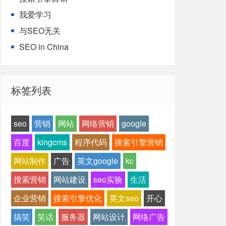
我爱学习
与SEO无关
SEO in China
标签列表
seo
营销
网站
网络营销
google
百度
kingcms
程序代码
搜索引擎营销
网站制作
广告
英文google
kc
搜索营销
网站建设
seo实验
生活
企业营销
搜索引擎优化
英文seo
开心
搞笑
笑话
服务器
网站设计
网络广告