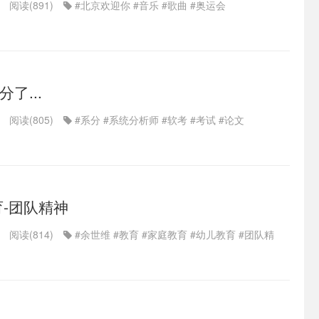
阅读(891)
#北京欢迎你
#音乐
#歌曲
#奥运会
了...
阅读(805)
#系分
#系统分析师
#软考
#考试
#论文
育-团队精神
阅读(814)
#余世维
#教育
#家庭教育
#幼儿教育
#团队精