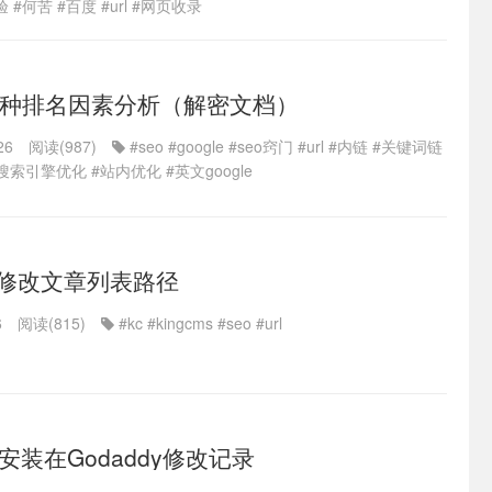
验
#何苦
#百度
#url
#网页收录
118种排名因素分析（解密文档）
26
阅读(987)
#seo
#google
#seo窍门
#url
#内链
#关键词链
#搜索引擎优化
#站内优化
#英文google
简单修改文章列表路径
6
阅读(815)
#kc
#kingcms
#seo
#url
MS安装在Godaddy修改记录