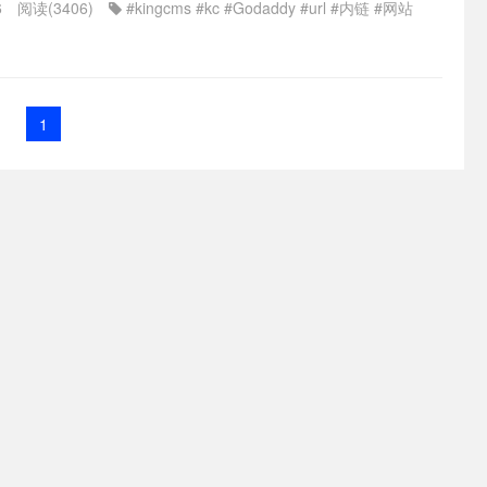
6
阅读(3406)
#kingcms
#kc
#Godaddy
#url
#内链
#网站
1